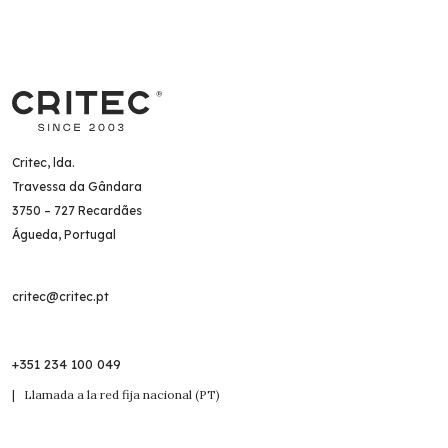
Critec, lda.
Travessa da Gândara
3750 – 727 Recardães
Águeda, Portugal
critec@critec.pt
+351 234 100 049
| Llamada a la red fija nacional (PT)