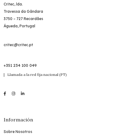
Critec, lda.
Travessa da Gândara
3750 – 727 Recardães
Águeda, Portugal
critec@critec.pt
+351 234 100 049
| Llamada a la red fija nacional (PT)
Información
Sobre Nosotros