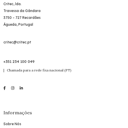
Critec, lda.
Travessa da Gândara
3750 – 727 Recardães
Águeda, Portugal
critec@critec.pt
+351 234 100 049
| Chamada para a rede fixa nacional (PT)
Informações
Sobre Nós