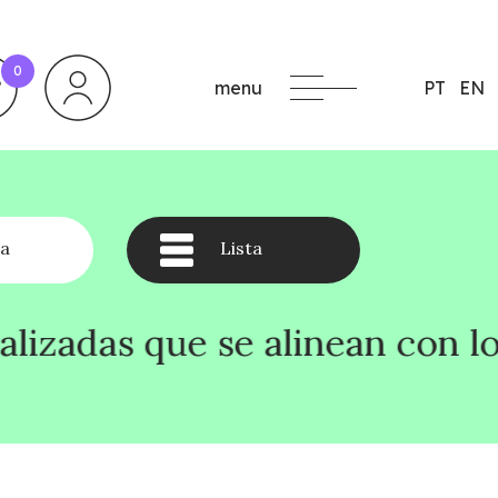
0
menu
PT
EN
a
Lista
e alinean con los objetivos d
e alinean con los objetivos d