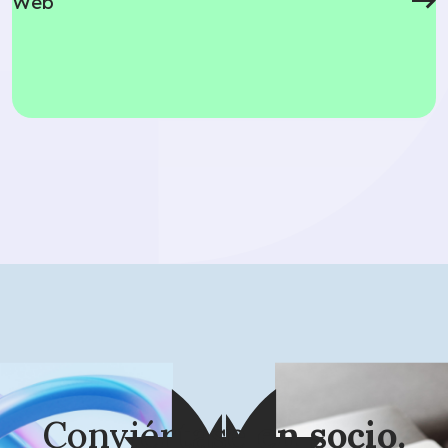
Web
Conviértase
en socio.