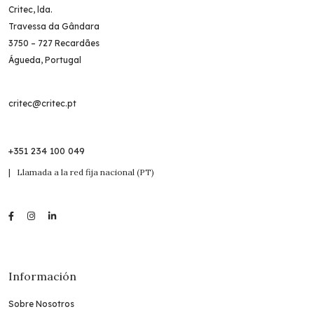
Critec, lda.
Travessa da Gândara
3750 – 727 Recardães
Águeda, Portugal
critec@critec.pt
+351 234 100 049
| Llamada a la red fija nacional (PT)
Información
Sobre Nosotros