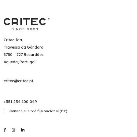
Critec, lda.
Travessa da Gândara
3750 – 727 Recardães
Águeda, Portugal
critec@critec.pt
+351 234 100 049
| Llamada a la red fija nacional (PT)