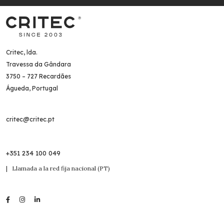
Critec, lda.
Travessa da Gândara
3750 – 727 Recardães
Águeda, Portugal
critec@critec.pt
+351 234 100 049
| Llamada a la red fija nacional (PT)