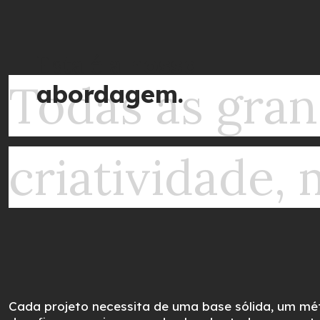
Esta é a
nossa
Todas as gran
abordagem.
criatividade, 
Cada projeto necessita de uma base sólida, um mé