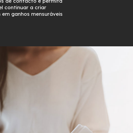
os de contacto e permita
l continuar a criar
am em ganhos mensuráveis