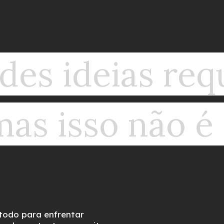
des ideias re
mas isso não é 
todo para enfrentar