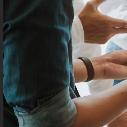
O que
procur