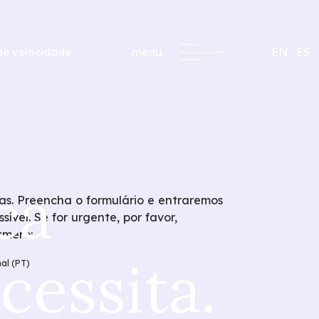
de velocidade
menu
EN
ES
ca
s. Preencha o formulário e entraremos
ível. Se for urgente, por favor,
úmero:
cessita.
al (PT)