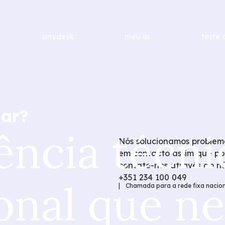
anydesk
meu ip
teste 
dar?
ência técni
Nós solucionamos problema
em contacto assim que poss
contate-nos através do n
+351 234 100 049
onal que ne
| Chamada para a rede fixa nacion