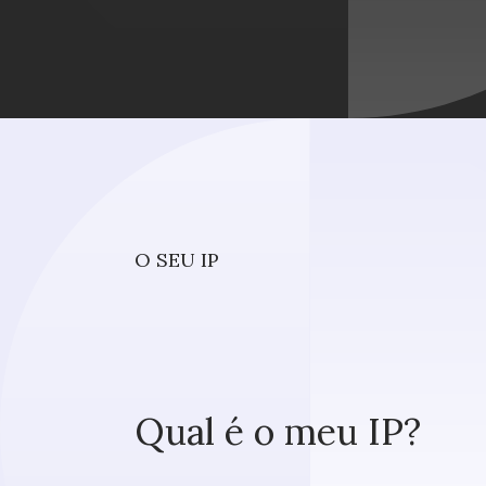
O SEU IP
O que
procur
Qual é o meu IP?