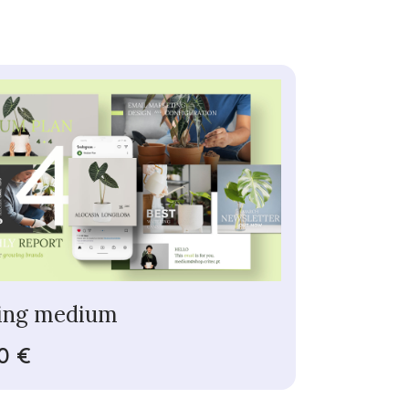
ing medium
0 €