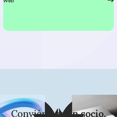
Web
Conviértase
en socio.