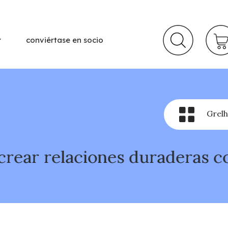
conviértase en socio
Grelh
laciones duraderas con su públ