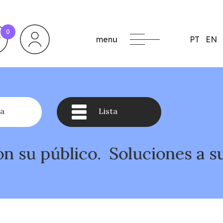
0
menu
PT
EN
a
Lista
ico.
Soluciones a su medida p